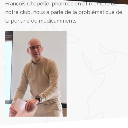
François Chapelle, pharmacien et membre de
notre club, nous a parlé de la problématique de
la pénurie de médicamments
Accueil
»
13 mars 2023