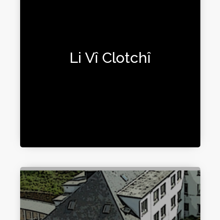
Li Vî Clotchî